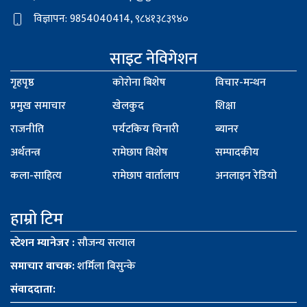
विज्ञापन: 9854040414, ९८४१३८३९४०
साइट नेविगेशन
गृहपृष्ठ
कोरोना बिशेष
विचार-मन्थन
प्रमुख समाचार
खेलकुद
शिक्षा
राजनीति
पर्यटकिय चिनारी
ब्यानर
अर्थतन्त्र
रामेछाप विशेष
सम्पादकीय
कला-साहित्य
रामेछाप वार्तालाप
अनलाइन रेडियो
हाम्रो टिम
स्टेशन म्यानेजर :
साैजन्य सत्याल
समाचार वाचक:
शर्मिला बिसुन्के
संवाददाता: