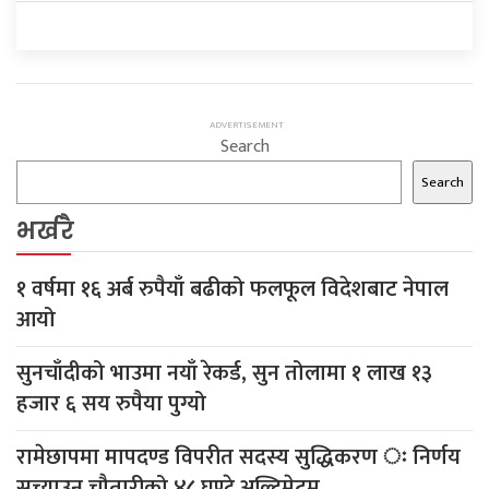
Search
Search
भर्खरै
१ वर्षमा १६ अर्ब रुपैयाँ बढीको फलफूल विदेशबाट नेपाल
आयो
सुनचाँदीको भाउमा नयाँ रेकर्ड, सुन तोलामा १ लाख १३
हजार ६ सय रुपैया पुग्यो
रामेछापमा मापदण्ड विपरीत सदस्य सुद्धिकरण ः निर्णय
सच्याउन चौतारीको ४८ घण्टे अल्टिमेटम