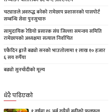
चट्याङले अवरुद्ध बनेको रामेछाप प्रशासनको पासपोर्ट
सम्बन्धि सेवा पुनःसुचारु
सामुदायिक रेडियो प्रसारक संघ जिल्ला समन्वय समिति
रामेछापको अध्यक्षमा सत्याल निर्वाचित
एकैदिन ह्वात्तै बढ्यो सनको भाउःतोलामा १ लाख १० हजार
६ सय रुपैँया
बढ्यो सुनचाँदीको मूल्य
धेरै पढिएको
१ वर्षमा १६ अर्ब रुपैयाँ बढीको फलफूल