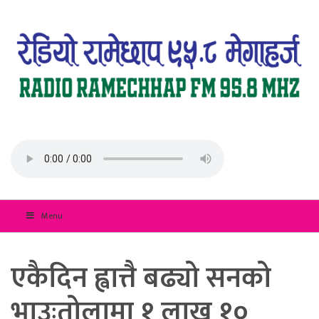
Menu
एकैदिन ह्वात्तै बढ्यो सनको
भाउःतोलामा १ लाख १०