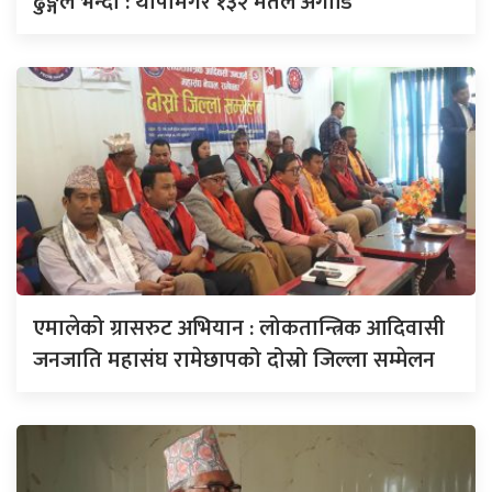
ढुङ्गेल भन्दा : थापामगर १३२ मतले अगाडि
एमालेको ग्रासरुट अभियान : लोकतान्त्रिक आदिवासी
जनजाति महासंघ रामेछापको दोस्रो जिल्ला सम्मेलन