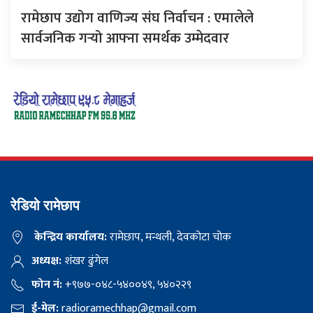
रामेछाप उद्योग वाणिज्य संघ निर्वाचन : एमालेले
सार्वजनिक गर्‍यो आफ्ना समर्थक उम्मेदवार
रेडियो रामेछाप
केन्द्रिय कार्यालय:
रामेछाप, मन्थली, देवकोटा चोक
अध्यक्ष:
शंखर ढुंगेल
फोन नं:
+९७७-०४८-५४००४९, ५४०२२९
ई-मेल:
radioramechhap@gmail.com