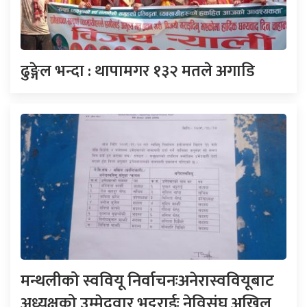
ढुङ्गेल भन्दा : थापामगर १३२ मतले अगाडि
मन्थलीको स्ववियू निर्वाचनःअनेरास्ववियूबाट
अध्यक्षको उम्मेदवार भट्टराईः नेविसंघ अखिल