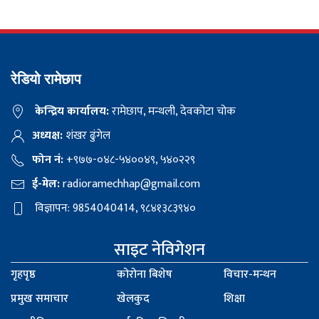
रेडियो रामेछाप
केन्द्रिय कार्यालय:
रामेछाप, मन्थली, देवकोटा चोक
अध्यक्ष:
शंखर ढुंगेल
फोन नं:
+९७७-०४८-५४००४९, ५४०२२९
ई-मेल:
radioramechhap@gmail.com
विज्ञापन: 9854040414, ९८४१३८३९४०
साइट नेविगेशन
गृहपृष्ठ
कोरोना बिशेष
विचार-मन्थन
प्रमुख समाचार
खेलकुद
शिक्षा