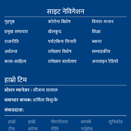
साइट नेविगेशन
गृहपृष्ठ
कोरोना बिशेष
विचार-मन्थन
प्रमुख समाचार
खेलकुद
शिक्षा
राजनीति
पर्यटकिय चिनारी
ब्यानर
अर्थतन्त्र
रामेछाप विशेष
सम्पादकीय
कला-साहित्य
रामेछाप वार्तालाप
अनलाइन रेडियो
हाम्रो टिम
स्टेशन म्यानेजर :
साैजन्य सत्याल
समाचार वाचक:
शर्मिला बिसुन्के
संवाददाता:
हाम्रो
हाम्रो
गोपनीयता
सम्पर्क
यूनिकोड
टीम
बारेमा
नीति
गर्नुहोस्