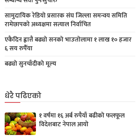
सम्बन्धि सेवा पुनःसुचारु
सामुदायिक रेडियो प्रसारक संघ जिल्ला समन्वय समिति
रामेछापको अध्यक्षमा सत्याल निर्वाचित
एकैदिन ह्वात्तै बढ्यो सनको भाउःतोलामा १ लाख १० हजार
६ सय रुपैँया
बढ्यो सुनचाँदीको मूल्य
धेरै पढिएको
१ वर्षमा १६ अर्ब रुपैयाँ बढीको फलफूल
विदेशबाट नेपाल आयो