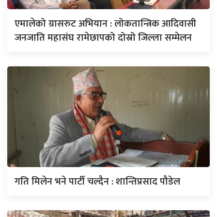
एमालेको ग्रासरुट अभियान : लोकतान्त्रिक आदिवासी
जनजाति महासंघ रामेछापको दोस्रो जिल्ला सम्मेलन
गति मिलेन भने पार्टी चल्दैन : शान्तिप्रसाद पौडेल