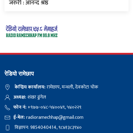
जरुरी : आनन्द श्रेष्ठ
रेडियो रामेछाप
केन्द्रिय कार्यालय:
रामेछाप, मन्थली, देवकोटा चोक
अध्यक्ष:
शंखर ढुंगेल
फोन नं:
+९७७-०४८-५४००४९, ५४०२२९
ई-मेल:
radioramechhap@gmail.com
विज्ञापन: 9854040414, ९८४१३८३९४०