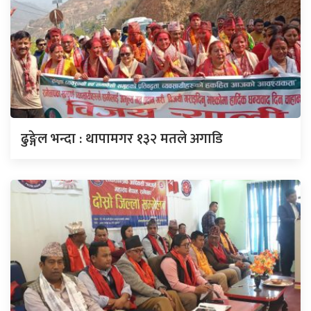
ढुङ्गेल भन्दा : थापामगर १३२ मतले अगाडि